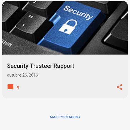
P
o
s
t
a
g
Security Trusteer Rapport
e
n
outubro 26, 2016
s
4
MAIS POSTAGENS