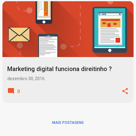
P
o
s
t
a
g
Marketing digital funciona direitinho ?
e
n
dezembro 30, 2016
s
0
MAIS POSTAGENS