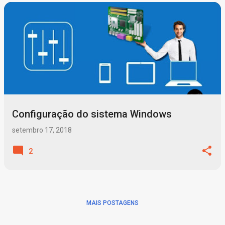
P
o
s
t
a
g
Configuração do sistema Windows
e
n
setembro 17, 2018
s
2
MAIS POSTAGENS