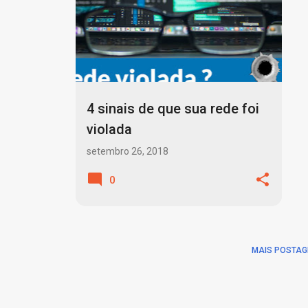
o
s
t
a
g
4 sinais de que sua rede foi
e
violada
n
setembro 26, 2018
s
0
MAIS POSTAG