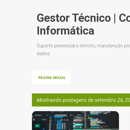
Gestor Técnico | C
Informática
Suporte presencial e remoto, manutenção pre
dados.
PÁGINA INICIAL
Mostrando postagens de setembro 26, 2
P
EMPRESAS DE REDES
GESTÃO
+
4