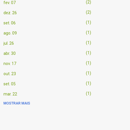
2
fev. 07
2
dez. 26
1
set. 06
1
ago. 09
1
jul. 26
1
abr. 30
1
nov. 17
1
out. 23
1
set. 05
1
mar. 22
MOSTRAR MAIS
1
mar. 21
1
mar. 20
1
mar. 03