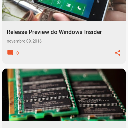
t
a
g
Release Preview do Windows Insider
e
n
novembro 09, 2016
s
0