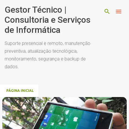
Pular para o conteúdo principal
Gestor Técnico |
Consultoria e Serviços
de Informática
Suporte presencial e remoto, manutenção
preventiva, atualização tecnológica,
monitoramento, segurança e backup de
dados.
PÁGINA INICIAL
P
o
s