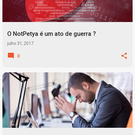
t
a
g
O NotPetya é um ato de guerra ?
e
n
julho 31, 2017
s
0