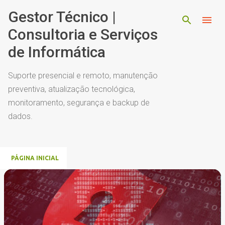
Pular para o conteúdo principal
Gestor Técnico |
Consultoria e Serviços
de Informática
Suporte presencial e remoto, manutenção
preventiva, atualização tecnológica,
monitoramento, segurança e backup de
dados.
PÁGINA INICIAL
P
o
s