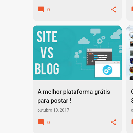
0
DOMÍNIO
HOSPEDAGEM DE SITES
+
1
A melhor plataforma grátis
para postar !
outubro 13, 2017
o
0