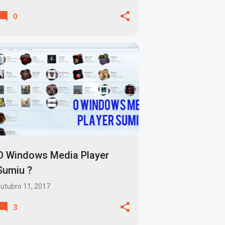
0
DEEZER
GROOVE MUSIC
+
1
O Windows Media Player
Sumiu ?
utubro 11, 2017
3