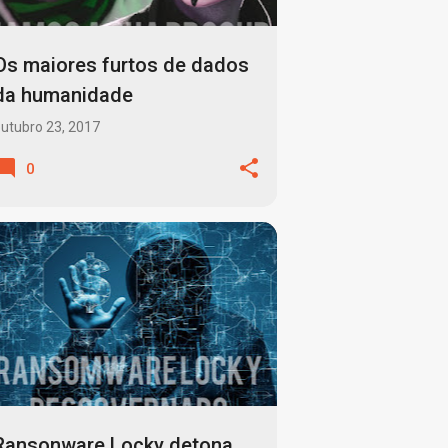
Os maiores furtos de dados
da humanidade
utubro 23, 2017
0
ANTIMALWARE
ANTIVIRUS
+
6
Ransonware Locky detona