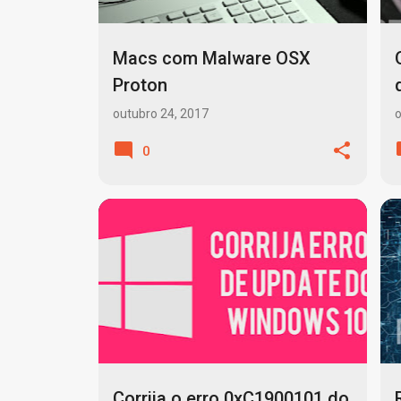
a
g
Macs com Malware OSX
e
Proton
n
outubro 24, 2017
o
s
0
CREATORS UPDATE
ERRO 0X20017
+
7
Corrija o erro 0xC1900101 do