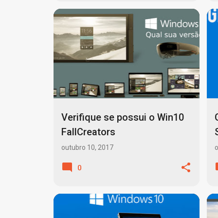
FALL CREATORS UPDATE
MICROSOFT
TUTORIAL
WINDOWS 10
+
Verifique se possui o Win10
FallCreators
outubro 10, 2017
o
0
ARMAZENAMENTO HDD OU SSD
+
3