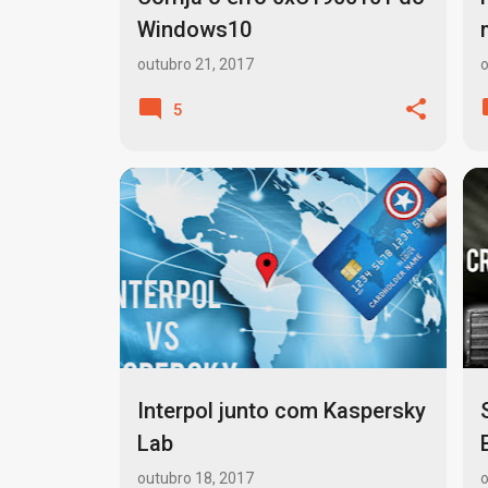
Windows10
outubro 21, 2017
o
5
BACKUP RESTORE
CIBERAMEAÇA
+
4
Interpol junto com Kaspersky
Lab
outubro 18, 2017
o