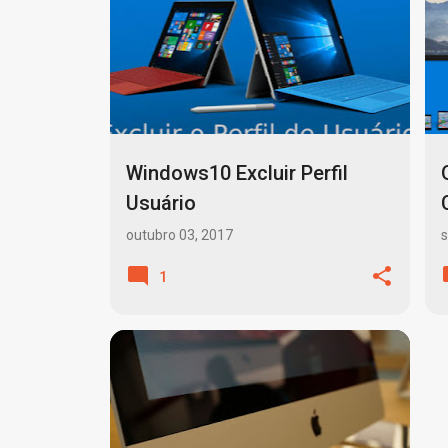
Windows10 Excluir Perfil
Usuário
outubro 03, 2017
s
1
APPLE
BITCOIN
MACBOOK
+
2