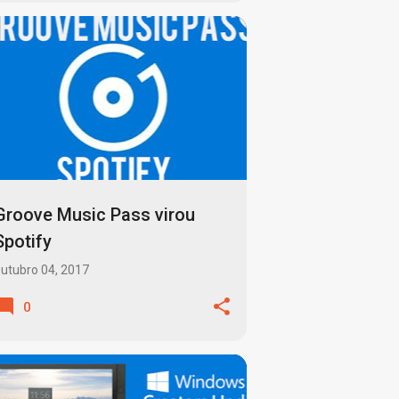
APPLE MUSIC
DEEZER
MICROSOFT
MUSICA
SPOTIFY
STREAMING
+
Groove Music Pass virou
Spotify
utubro 04, 2017
0
ATUALIZAÇÕES AUTOMÁTICAS
+
3