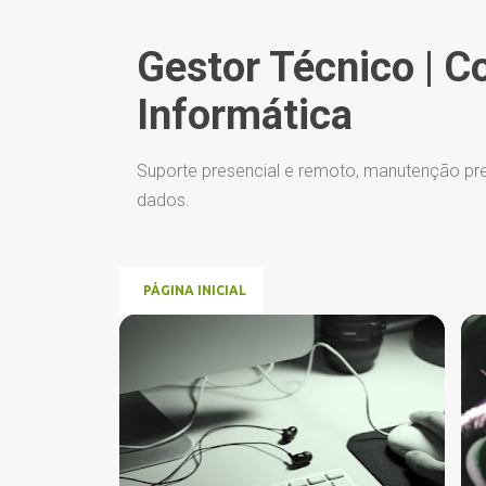
Gestor Técnico | C
Informática
Suporte presencial e remoto, manutenção pre
dados.
PÁGINA INICIAL
P
APPLE
BACKDOOR
+
4
o
s
t