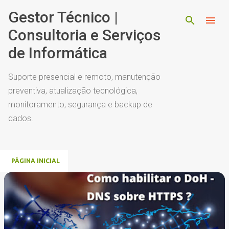
Pular para o conteúdo principal
Gestor Técnico |
Consultoria e Serviços
de Informática
Suporte presencial e remoto, manutenção
preventiva, atualização tecnológica,
monitoramento, segurança e backup de
dados.
PÁGINA INICIAL
P
o
s