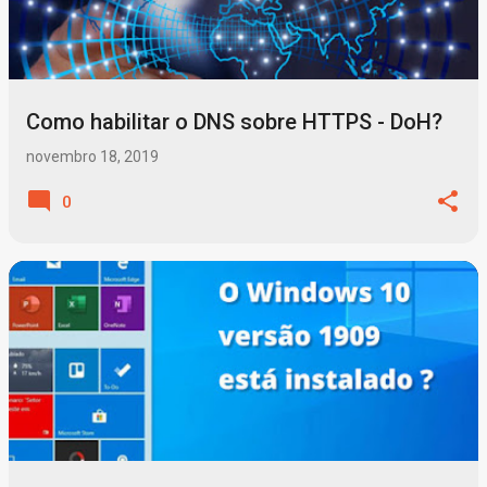
t
a
g
Como habilitar o DNS sobre HTTPS - DoH?
e
n
novembro 18, 2019
s
0