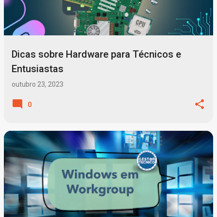
t
a
g
Dicas sobre Hardware para Técnicos e
e
Entusiastas
n
outubro 23, 2023
s
0