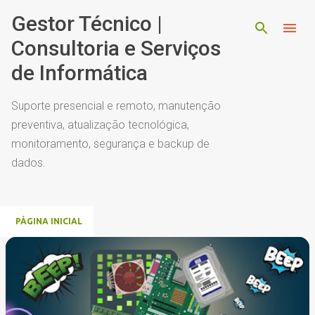
Pular para o conteúdo principal
Gestor Técnico |
Consultoria e Serviços
de Informática
Suporte presencial e remoto, manutenção
preventiva, atualização tecnológica,
monitoramento, segurança e backup de
dados.
PÁGINA INICIAL
P
o
s