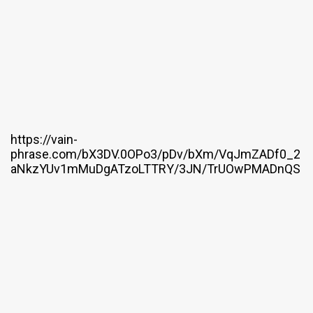
https://vain-
phrase.com/bX3DV.0OPo3/pDv/bXm/VqJmZADf0_2
aNkzYUv1mMuDgATzoLTTRY/3JN/TrUOwPMADnQS