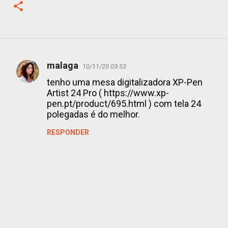
malaga
10/11/20 03:53
C
tenho uma mesa digitalizadora XP-Pen
o
Artist 24 Pro ( https://www.xp-
pen.pt/product/695.html ) com tela 24
m
polegadas é do melhor.
e
RESPONDER
n
t
á
r
i
o