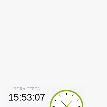
r
i
o