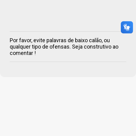
s
Por favor, evite palavras de baixo calão, ou
P
qualquer tipo de ofensas. Seja construtivo ao
o
comentar !
s
t
a
r
u
m
c
o
m
e
n
t
á