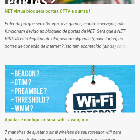
NET virtua bloqueia portas CFTV e outras !
Entenda porque seu cftv, vpn, dvr, games, e outros serviços, não
funcionam devido ao bloqueio de portas da NET. Será que a NET
VIRTUA está ilegalmente bloqueando algumas (quase todas) as
portas de conexão de internet ? Isto tem acontecido (ainda) comigo
impossibilitando alguns de meus trabalhos. Algumas vezes eu
preciso enviar arquivos para servidores de clientes via FTP, e acessar
servidores via SSH (que pessoalmente odeio), e noto que em alguns
clientes eu consigo, e em outros não. Segundo a net, no plano
residencial as portas 21 e 22, 25, 53, 80, 110, 135, 136 a 139, 443,
445, 587, e 434, são bloqueadas para usuários de planos domésticos,
de outra forma eu teria que trocar meu plano para empresarial.
Ajustar e configurar sinal wifi - avançado
7 maneiras de ajustar o sinal wireless de seu roteador wifi para
trabalhar estrategicamente sem falhas - idéias para usuários