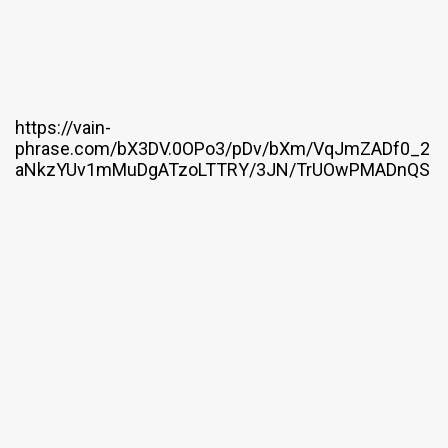
https://vain-
phrase.com/bX3DV.0OPo3/pDv/bXm/VqJmZADf0_2
aNkzYUv1mMuDgATzoLTTRY/3JN/TrUOwPMADnQS