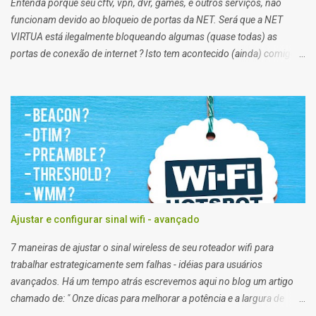
Entenda porque seu cftv, vpn, dvr, games, e outros serviços, não
funcionam devido ao bloqueio de portas da NET. Será que a NET
VIRTUA está ilegalmente bloqueando algumas (quase todas) as
portas de conexão de internet ? Isto tem acontecido (ainda) comigo
impossibilitando alguns de meus trabalhos. Algumas vezes eu
preciso enviar arquivos para servidores de clientes via FTP, e acessar
servidores via SSH (que pessoalmente odeio), e noto que em alguns
clientes eu consigo, e em outros não. Segundo a net, no plano
residencial as portas 21 e 22, 25, 53, 80, 110, 135, 136 a 139, 443,
445, 587, e 434, são bloqueadas para usuários de planos domésticos,
de outra forma eu teria que trocar meu plano para empresarial.
Ajustar e configurar sinal wifi - avançado
7 maneiras de ajustar o sinal wireless de seu roteador wifi para
trabalhar estrategicamente sem falhas - idéias para usuários
avançados. Há um tempo atrás escrevemos aqui no blog um artigo
chamado de: " Onze dicas para melhorar a potência e a largura de
banda do seu roteador Wi-fi para atingir a máxima velocidade