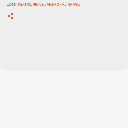
Local:
CENTRO, RIO DE JANEIRO - RJ, BRASIL
C
o
m
e
n
t
á
r
i
o