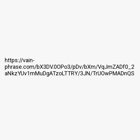
https://vain-
phrase.com/bX3DV.0OPo3/pDv/bXm/VqJmZADf0_2
aNkzYUv1mMuDgATzoLTTRY/3JN/TrUOwPMADnQS