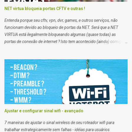
NET virtua bloqueia portas CFTV e outras !
Entenda porque seu cftv, vpn, dvr, games, e outros serviços, não
funcionam devido ao bloqueio de portas da NET. Será que a NET
VIRTUA está ilegalmente bloqueando algumas (quase todas) as
portas de conexão de internet ? Isto tem acontecido (ainda) comigo
impossibilitando alguns de meus trabalhos. Algumas vezes eu
preciso enviar arquivos para servidores de clientes via FTP, e acessar
servidores via SSH (que pessoalmente odeio), e noto que em alguns
clientes eu consigo, e em outros não. Segundo a net, no plano
residencial as portas 21 e 22, 25, 53, 80, 110, 135, 136 a 139, 443,
445, 587, e 434, são bloqueadas para usuários de planos domésticos,
de outra forma eu teria que trocar meu plano para empresarial.
Ajustar e configurar sinal wifi - avançado
7 maneiras de ajustar o sinal wireless de seu roteador wifi para
trabalhar estrategicamente sem falhas - idéias para usuários