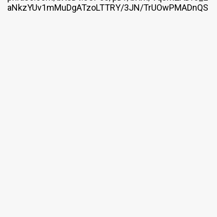
aNkzYUv1mMuDgATzoLTTRY/3JN/TrUOwPMADnQS