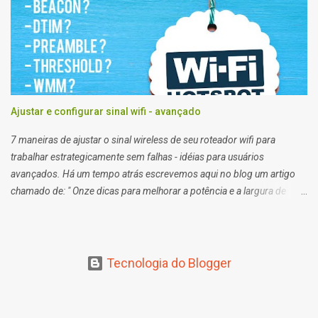
clientes eu consigo, e em outros não. Segundo a net, no plano
residencial as portas 21 e 22, 25, 53, 80, 110, 135, 136 a 139, 443,
445, 587, e 434, são bloqueadas para usuários de planos domésticos,
de outra forma eu teria que trocar meu plano para empresarial.
Ajustar e configurar sinal wifi - avançado
7 maneiras de ajustar o sinal wireless de seu roteador wifi para
trabalhar estrategicamente sem falhas - idéias para usuários
avançados. Há um tempo atrás escrevemos aqui no blog um artigo
chamado de: " Onze dicas para melhorar a potência e a largura de
banda do seu roteador Wi-fi para atingir a máxima velocidade
possível ". Apesar do artigo anterior a este ser bem objetivo e técnico,
algumas coisas ou definições avançadas ficaram de fora dele. Então
acho que este artigo ajuda a complementar o artigo anterior sobre
Tecnologia do Blogger
como " Configurar rede wifi em 20 Mhz ou 40 Mhz ".