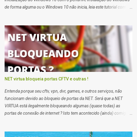
de forma alguma ou o Windows 10 não inicia, leia este tutorial com
atenção que também serve para Windows 11. Quando você tem
problemas para recuperar a inicialização do windows 10 você deve
usar o pendrive de instalação do sistema ou o reparo de inicialização
do Windows 10.
NET virtua bloqueia portas CFTV e outras !
Entenda porque seu cftv, vpn, dvr, games, e outros serviços, não
funcionam devido ao bloqueio de portas da NET. Será que a NET
VIRTUA está ilegalmente bloqueando algumas (quase todas) as
portas de conexão de internet ? Isto tem acontecido (ainda) comigo
impossibilitando alguns de meus trabalhos. Algumas vezes eu
preciso enviar arquivos para servidores de clientes via FTP, e acessar
servidores via SSH (que pessoalmente odeio), e noto que em alguns