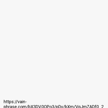
https://vain-
phrase.com/bX3DV.0OPo3/pDv/bXm/VqJmZADf0_2