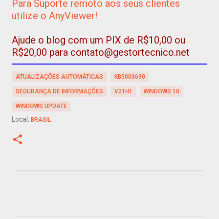
Para Suporte remoto aos seus clientes
utilize o AnyViewer!
Ajude o blog com um PIX de R$10,00 ou
R$20,00 para contato@gestortecnico.net
ATUALIZAÇÕES AUTOMÁTICAS
KB5003690
SEGURANÇA DE INFORMAÇÕES
V21H1
WINDOWS 10
WINDOWS UPDATE
Local:
BRASIL
C
o
m