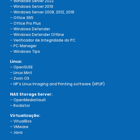
–
Windows Server 2022
–
Windows Server 2019
– Windows Server 2008, 2012, 2016
–
Office 365
–
Office Pro Plus
–
Windows Defender
–
Windows Defender Offline
–
Verificador de Integridade do PC
–
PC Manager
– Windows Tips
Linux:
– OpenSUSE
–
Linux Mint
– Zorin OS
– HP’s Linux Imaging and Printing software (HPLIP)
NAS Storage Server:
–
OpenMediaVault
– Rockstor
Virtualização:
–
VitualBox
–
VMware
– Java