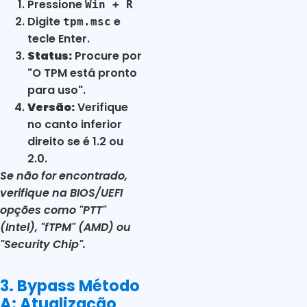
Pressione
Win + R
Digite
e
tpm.msc
tecle Enter.
Status:
Procure por
"O TPM está pronto
para uso".
Versão:
Verifique
no canto inferior
direito se é 1.2 ou
2.0.
Se não for encontrado,
verifique na BIOS/UEFI
opções como "PTT"
(Intel), "fTPM" (AMD) ou
"Security Chip".
3. Bypass Método
A: Atualização