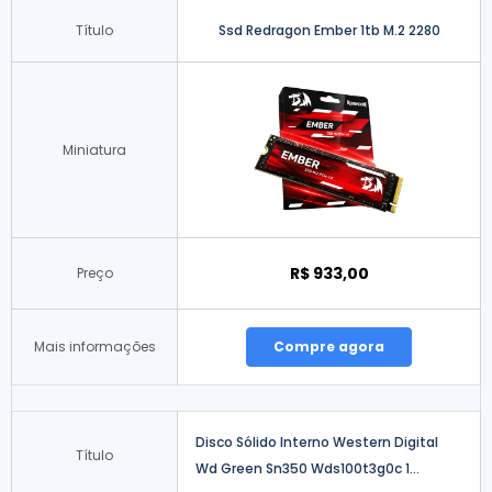
Título
Ssd Redragon Ember 1tb M.2 2280
Miniatura
R$ 933,00
Preço
Mais informações
Compre agora
Disco Sólido Interno Western Digital
Título
Wd Green Sn350 Wds100t3g0c 1...