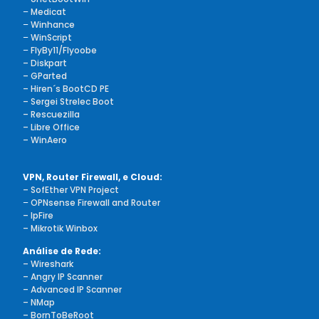
–
Medicat
–
Winhance
–
WinScript
–
FlyBy11/Flyoobe
– Diskpart
– GParted
– Hiren´s BootCD PE
– Sergei Strelec Boot
– Rescuezilla
– Libre Office
– WinAero
VPN, Router Firewall, e Cloud:
– SofEther VPN Project
–
OPNsense Firewall and Router
– IpFire
– Mikrotik Winbox
Análise de Rede:
– Wireshark
– Angry IP Scanner
– Advanced IP Scanner
– NMap
– BornToBeRoot