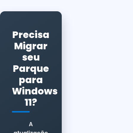
Precisa
Migrar
seu
Parque
para
Windows
11?
A