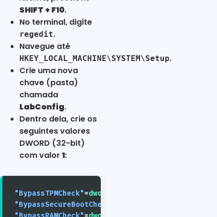
SHIFT + F10
.
No terminal, digite
.
regedit
Navegue até
.
HKEY_LOCAL_MACHINE\SYSTEM\Setup
Crie uma nova
chave (pasta)
chamada
LabConfig
.
Dentro dela, crie os
seguintes valores
DWORD (32-bit)
com valor
1
:
"BypassTPMCheck"
=
dword:00000001
"BypassSecureBootCheck"
=
dword:00000001
"BypassRAMCheck"
=
dword:00000001