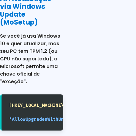
via Windows
Update
(MoSetup)
Se você já usa Windows
10 e quer atualizar, mas
seu PC tem TPM 1.2 (ou
CPU não suportada), a
Microsoft permite uma
chave oficial de
"exceção".
[HKEY_LOCAL_MACHINE\SYSTEM\Setup\MoSetup]
"AllowUpgradesWithUnsupportedTPMOrCPU"
=
dword:0