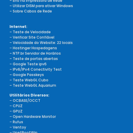
– Erro na impressora de Rede
– Utilizar DISM para ativar Windows
– Sobre Cabos de Rede
Internet:
– Teste de Velocidade
–
Verificar Site Confiável
– Velocidade do Website: 22 locais
–
Hostinger Hospedagens
– NTP.br Servidor de Horários
– Teste de portas abertas
– Google Teste ipv6
– IPv6/IPv4 Conectivity Test
– Google Passkeys
– Teste WebGL Cubo
– Teste WebGL Aquarium
Utilitários Diversos:
–
OCBASE/OCCT
–
CPUZ
–
GPUZ
–
Open Hardware Monitor
–
Rufus
–
Ventoy
–
UnetBootWin