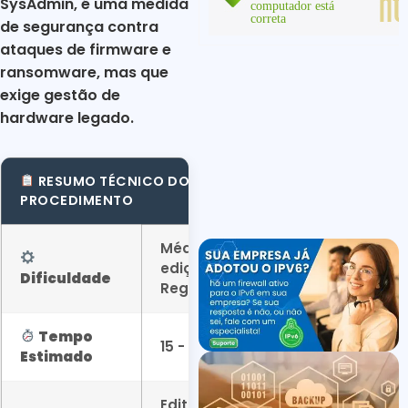
SysAdmin, é uma medida
de segurança contra
ataques de firmware e
ransomware, mas que
exige gestão de
hardware legado.
RESUMO TÉCNICO DO
PROCEDIMENTO
Média (Requer
edição de
Dificuldade
Registro/BIOS)
Tempo
15 - 30 Minutos
Estimado
Editor de