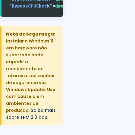
"BypassCPUCheck"
=
dword:00000001
Nota de Segurança:
Instalar o Windows 11
em hardware não
suportado pode
impedir o
recebimento de
futuras atualizações
de segurança via
Windows Update. Use
com cautela em
ambientes de
produção.
Saiba mais
sobre TPM 2.0 aqui!