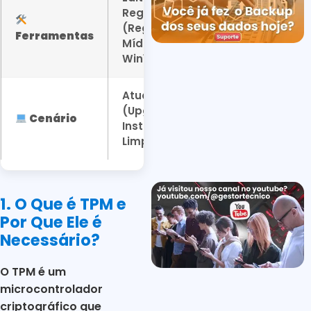
Registro
(Regedit),
Ferramentas
Mídia USB
Win11
Atualização
(Upgrade) ou
Cenário
Instalação
Limpa (ISO)
1. O Que é TPM e
Por Que Ele é
Necessário?
O TPM é um
microcontrolador
criptográfico que