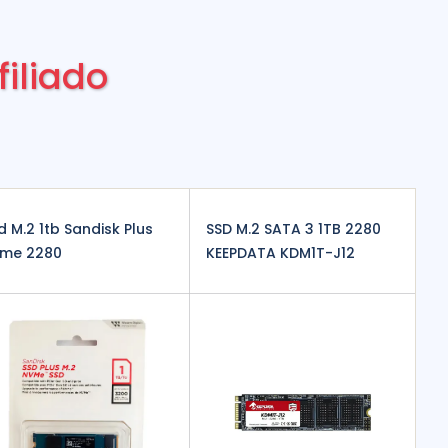
filiado
d M.2 1tb Sandisk Plus
SSD M.2 SATA 3 1TB 2280
me 2280
KEEPDATA KDM1T-J12