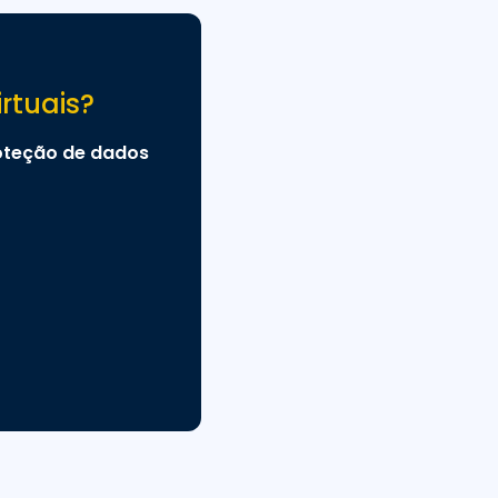
rtuais?
roteção de dados