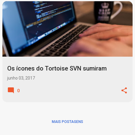
P
o
s
t
a
g
Os ícones do Tortoise SVN sumiram
e
n
junho 03, 2017
s
0
MAIS POSTAGENS