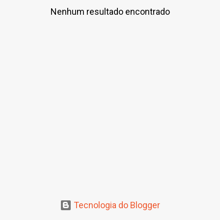
Nenhum resultado encontrado
P
o
s
t
a
g
e
n
s
Tecnologia do Blogger