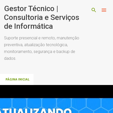
Pular para o conteúdo principal
Gestor Técnico |
Consultoria e Serviços
de Informática
Suporte presencial e remoto, manutenção
preventiva, atualização tecnológica,
monitoramento, segurança e backup de
dados.
PÁGINA INICIAL
P
o
s