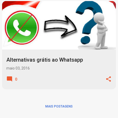
P
o
s
t
a
g
Alternativas grátis ao Whatsapp
e
n
maio 03, 2016
s
0
MAIS POSTAGENS