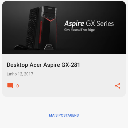
P
o
s
t
a
g
Desktop Acer Aspire GX-281
e
n
junho 12, 2017
s
0
MAIS POSTAGENS