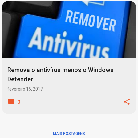
P
o
s
t
a
g
Remova o antivírus menos o Windows
e
Defender
n
fevereiro 15, 2017
s
0
MAIS POSTAGENS