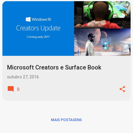
P
o
s
t
a
g
Microsoft Creators e Surface Book
e
n
outubro 27, 2016
s
0
MAIS POSTAGENS