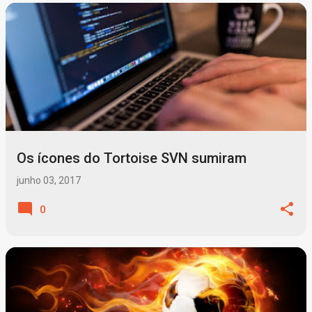
P
o
s
t
a
g
Os ícones do Tortoise SVN sumiram
e
n
junho 03, 2017
s
0