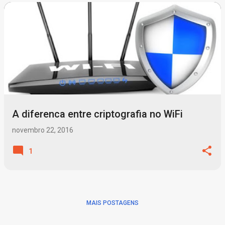
P
o
s
t
a
g
A diferenca entre criptografia no WiFi
e
n
novembro 22, 2016
s
1
MAIS POSTAGENS