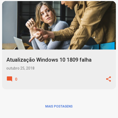
P
o
s
t
a
g
Atualização Windows 10 1809 falha
e
n
outubro 25, 2018
s
0
MAIS POSTAGENS