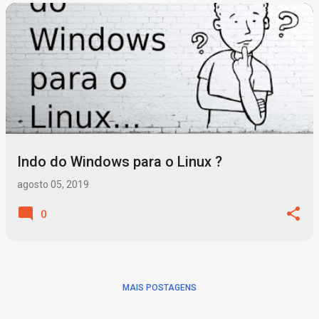
P
o
s
t
a
g
Indo do Windows para o Linux ?
e
n
agosto 05, 2019
s
0
MAIS POSTAGENS