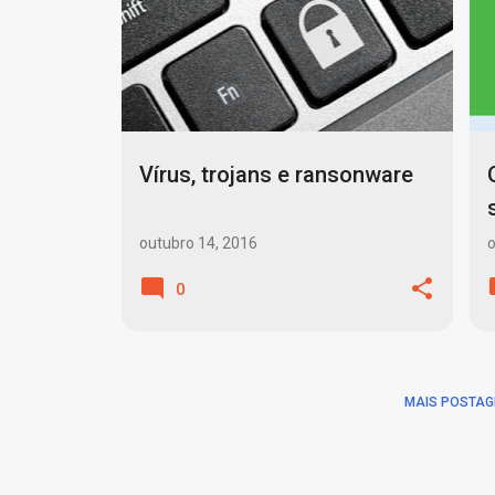
o
s
t
a
g
Vírus, trojans e ransonware
e
n
outubro 14, 2016
o
s
0
MAIS POSTAG