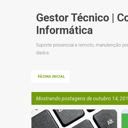
Gestor Técnico | C
Informática
Suporte presencial e remoto, manutenção pre
dados.
PÁGINA INICIAL
Mostrando postagens de outubro 14, 20
P
AMEAÇAS VIRTUAIS
ANTIMALWARE
+
7