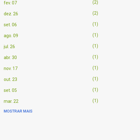
2
fev. 07
2
dez. 26
1
set. 06
1
ago. 09
1
jul. 26
1
abr. 30
1
nov. 17
1
out. 23
1
set. 05
1
mar. 22
MOSTRAR MAIS
1
mar. 21
1
mar. 20
1
mar. 03