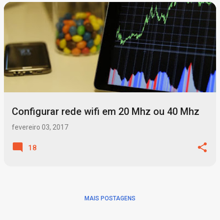
P
o
s
t
a
g
Configurar rede wifi em 20 Mhz ou 40 Mhz
e
n
fevereiro 03, 2017
s
18
MAIS POSTAGENS