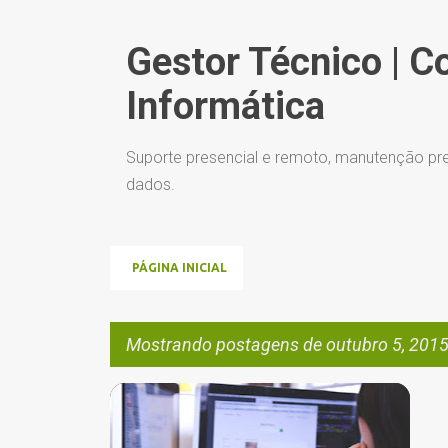
Gestor Técnico | C
Informática
Suporte presencial e remoto, manutenção pre
dados.
PÁGINA INICIAL
Mostrando postagens de outubro 5, 201
P
BLOG
BLOGUEIRO
CONSULTOR
+
3