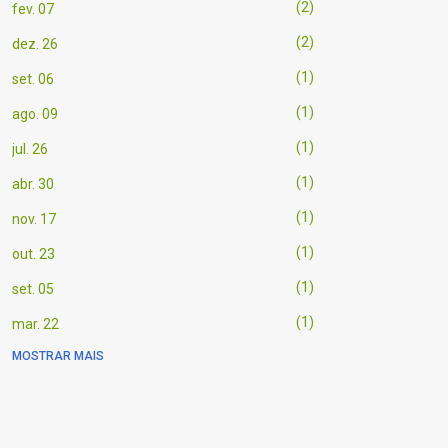
2
fev. 07
2
dez. 26
1
set. 06
1
ago. 09
1
jul. 26
1
abr. 30
1
nov. 17
1
out. 23
1
set. 05
1
mar. 22
MOSTRAR MAIS
1
mar. 21
1
mar. 20
1
mar. 03