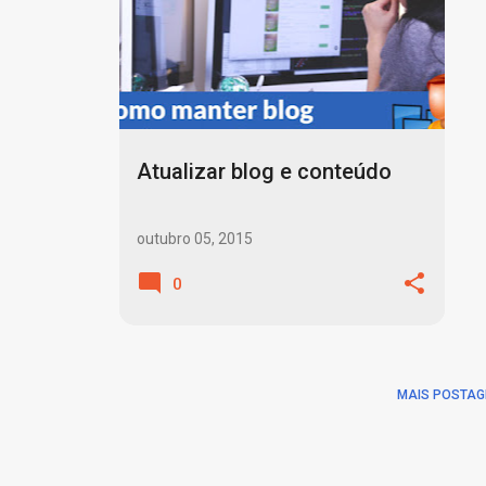
o
s
t
a
g
Atualizar blog e conteúdo
e
n
outubro 05, 2015
s
0
MAIS POSTAG