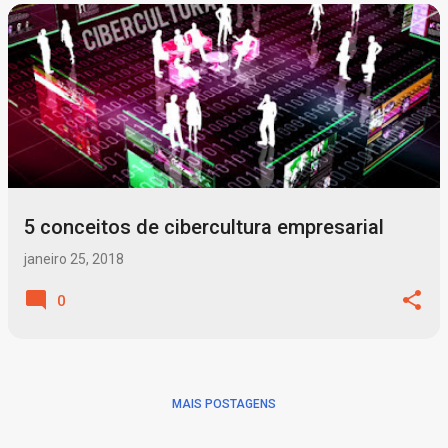
P
o
s
t
a
g
5 conceitos de cibercultura empresarial
e
n
janeiro 25, 2018
s
0
MAIS POSTAGENS