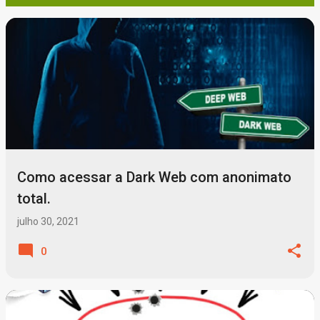
P
o
s
t
a
g
Como acessar a Dark Web com anonimato
e
total.
n
julho 30, 2021
s
0