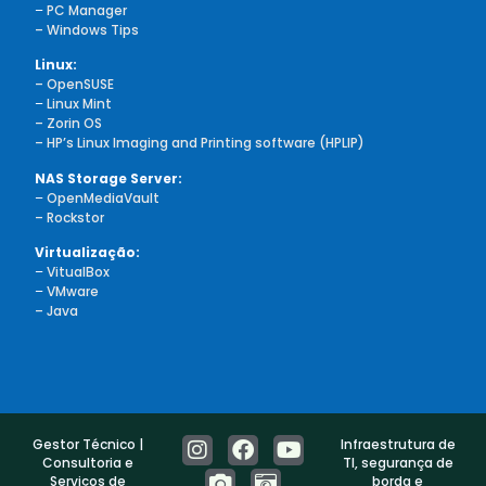
–
PC Manager
– Windows Tips
Linux:
– OpenSUSE
–
Linux Mint
– Zorin OS
– HP’s Linux Imaging and Printing software (HPLIP)
NAS Storage Server:
–
OpenMediaVault
– Rockstor
Virtualização:
–
VitualBox
–
VMware
– Java
Gestor Técnico |
Infraestrutura de
Consultoria e
TI, segurança de
Serviços de
borda e