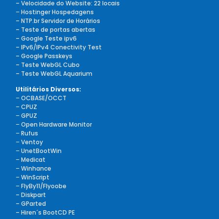
– Velocidade do Website: 22 locais
–
Hostinger Hospedagens
– NTP.br Servidor de Horários
– Teste de portas abertas
– Google Teste ipv6
– IPv6/IPv4 Conectivity Test
– Google Passkeys
– Teste WebGL Cubo
– Teste WebGL Aquarium
Utilitários Diversos:
–
OCBASE/OCCT
–
CPUZ
–
GPUZ
–
Open Hardware Monitor
–
Rufus
–
Ventoy
–
UnetBootWin
–
Medicat
–
Winhance
–
WinScript
–
FlyBy11/Flyoobe
– Diskpart
– GParted
– Hiren´s BootCD PE