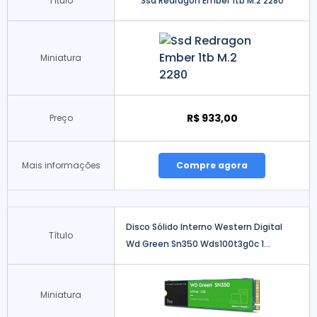
Título
Ssd Redragon Ember 1tb M.2 2280
Miniatura
R$ 933,00
Preço
Mais informações
Compre agora
Disco Sólido Interno Western Digital
Título
Wd Green Sn350 Wds100t3g0c 1...
Miniatura