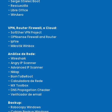
– Sergei Strelec Boot
– Rescuezilla
– Libre Office
– WinAero
VPN, Router Firewall, e Cloud:
– SofEther VPN Project
–
OPNsense Firewall and Router
– IpFire
– Mikrotik Winbox
Análise de Rede:
– Wireshark
– Angry IP Scanner
– Advanced IP Scanner
– NMap
– BornToBeRoot
– Calculadora de Rede
– MX Toolbox
– DNS Propagation Checker
– Verificador de email
Backup:
– Robocopy Windows
– Cobian Backup Windows