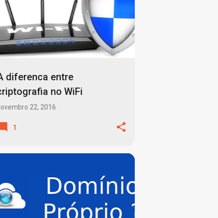
A diferenca entre
criptografia no WiFi
novembro 22, 2016
1
BACKUP
BANCOS DE DADOS
+
5