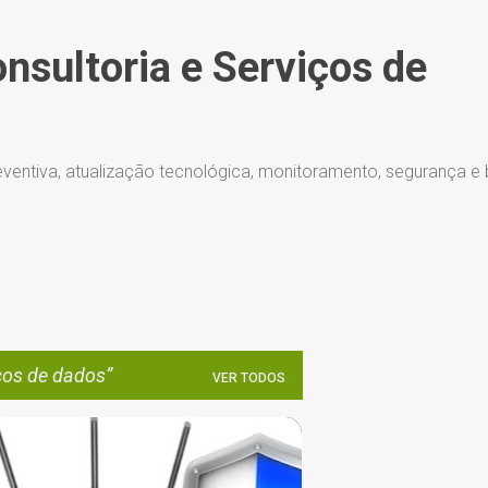
Pular para o conteúdo principal
onsultoria e Serviços de
ventiva, atualização tecnológica, monitoramento, segurança e
os de dados
VER TODOS
#NET-WIFI
BANCOS DE DADOS
+
6