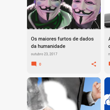
o
s
t
a
g
Os maiores furtos de dados
e
da humanidade
n
outubro 23, 2017
s
0
ANDROID
BANCOS DE DADOS
+
7