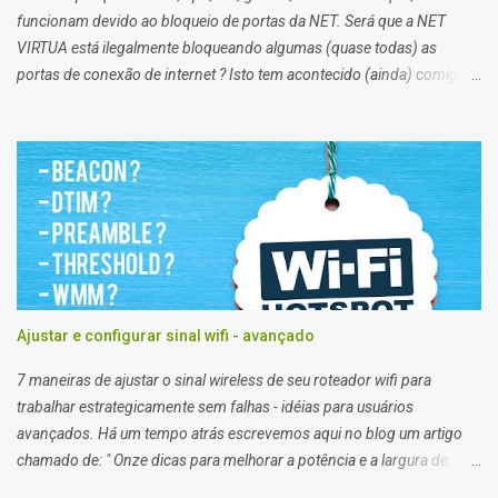
funcionam devido ao bloqueio de portas da NET. Será que a NET
VIRTUA está ilegalmente bloqueando algumas (quase todas) as
portas de conexão de internet ? Isto tem acontecido (ainda) comigo
impossibilitando alguns de meus trabalhos. Algumas vezes eu
preciso enviar arquivos para servidores de clientes via FTP, e acessar
servidores via SSH (que pessoalmente odeio), e noto que em alguns
clientes eu consigo, e em outros não. Segundo a net, no plano
residencial as portas 21 e 22, 25, 53, 80, 110, 135, 136 a 139, 443,
445, 587, e 434, são bloqueadas para usuários de planos domésticos,
de outra forma eu teria que trocar meu plano para empresarial.
Ajustar e configurar sinal wifi - avançado
7 maneiras de ajustar o sinal wireless de seu roteador wifi para
trabalhar estrategicamente sem falhas - idéias para usuários
avançados. Há um tempo atrás escrevemos aqui no blog um artigo
chamado de: " Onze dicas para melhorar a potência e a largura de
banda do seu roteador Wi-fi para atingir a máxima velocidade