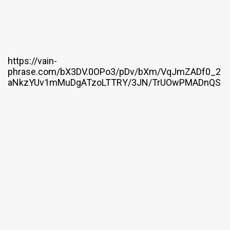
https://vain-
phrase.com/bX3DV.0OPo3/pDv/bXm/VqJmZADf0_2
aNkzYUv1mMuDgATzoLTTRY/3JN/TrUOwPMADnQS