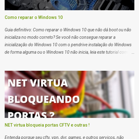
Como reparar o Windows 10
Guia definitivo: Como reparar o Windows 10 que não dá boot ou não
inicializa no modo correto? Se você não consegue reparar a
inicialização do Windows 10 com o pendrive instalação do Windows
de forma alguma ou o Windows 10 não inicia, leia este tutorial com
atenção que também serve para Windows 11. Quando você tem
problemas para recuperar a inicialização do windows 10 você deve
usar o pendrive de instalação do sistema ou o reparo de inicialização
do Windows 10.
NET virtua bloqueia portas CFTV e outras !
Entenda porque seu cftv, vpn, dvr, games, e outros serviços, não