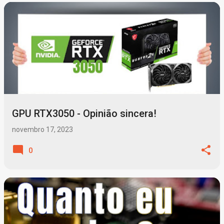
P
o
s
t
a
g
GPU RTX3050 - Opinião sincera!
e
n
novembro 17, 2023
s
0