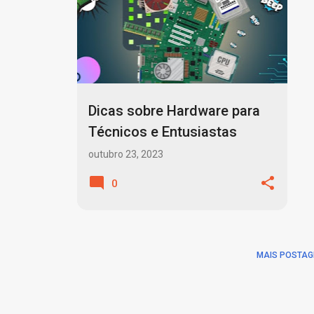
o
s
t
a
g
Dicas sobre Hardware para
e
Técnicos e Entusiastas
n
outubro 23, 2023
s
0
MAIS POSTAG