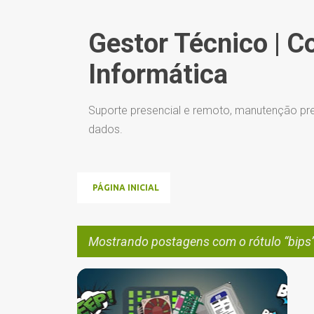
Gestor Técnico | C
Informática
Suporte presencial e remoto, manutenção pre
dados.
PÁGINA INICIAL
Mostrando postagens com o rótulo
bips
P
BIPS
CPU
DESKTOP
+
2