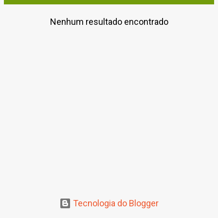
Nenhum resultado encontrado
P
o
s
t
a
g
e
n
s
Tecnologia do Blogger