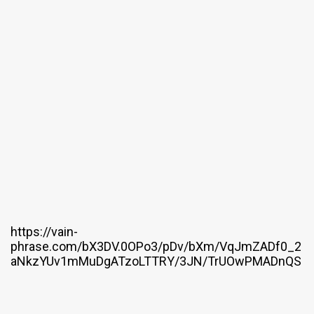
https://vain-
phrase.com/bX3DV.0OPo3/pDv/bXm/VqJmZADf0_2
aNkzYUv1mMuDgATzoLTTRY/3JN/TrUOwPMADnQS