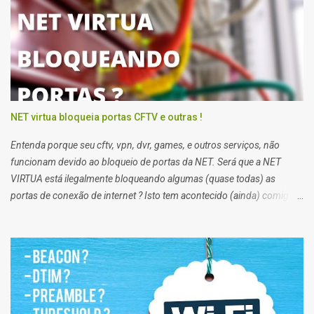
usar o pendrive de instalação do sistema ou o reparo de inicialização
do Windows 10.
NET virtua bloqueia portas CFTV e outras !
Entenda porque seu cftv, vpn, dvr, games, e outros serviços, não
funcionam devido ao bloqueio de portas da NET. Será que a NET
VIRTUA está ilegalmente bloqueando algumas (quase todas) as
portas de conexão de internet ? Isto tem acontecido (ainda) comigo
impossibilitando alguns de meus trabalhos. Algumas vezes eu
preciso enviar arquivos para servidores de clientes via FTP, e acessar
servidores via SSH (que pessoalmente odeio), e noto que em alguns
clientes eu consigo, e em outros não. Segundo a net, no plano
residencial as portas 21 e 22, 25, 53, 80, 110, 135, 136 a 139, 443,
445, 587, e 434, são bloqueadas para usuários de planos domésticos,
de outra forma eu teria que trocar meu plano para empresarial.