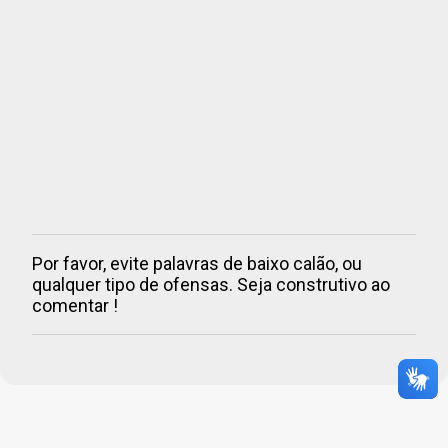
Por favor, evite palavras de baixo calão, ou
P
qualquer tipo de ofensas. Seja construtivo ao
o
comentar !
s
t
a
r
u
m
c