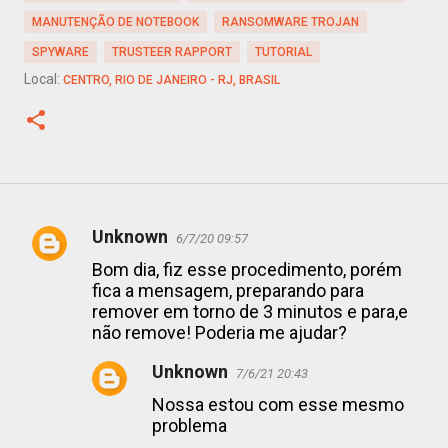
MANUTENÇÃO DE NOTEBOOK
RANSOMWARE TROJAN
SPYWARE
TRUSTEER RAPPORT
TUTORIAL
Local:
CENTRO, RIO DE JANEIRO - RJ, BRASIL
Unknown
6/7/20 09:57
C
Bom dia, fiz esse procedimento, porém
o
fica a mensagem, preparando para
remover em torno de 3 minutos e para,e
m
não remove! Poderia me ajudar?
e
Unknown
n
7/6/21 20:43
Nossa estou com esse mesmo
t
problema
á