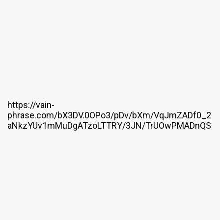
https://vain-
phrase.com/bX3DV.0OPo3/pDv/bXm/VqJmZADf0_2
aNkzYUv1mMuDgATzoLTTRY/3JN/TrUOwPMADnQS