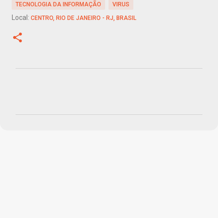
TECNOLOGIA DA INFORMAÇÃO
VIRUS
Local:
CENTRO, RIO DE JANEIRO - RJ, BRASIL
C
o
m
e
n
t
á
r
i