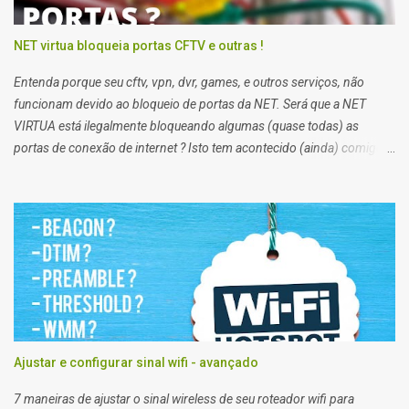
NET virtua bloqueia portas CFTV e outras !
Entenda porque seu cftv, vpn, dvr, games, e outros serviços, não
funcionam devido ao bloqueio de portas da NET. Será que a NET
VIRTUA está ilegalmente bloqueando algumas (quase todas) as
portas de conexão de internet ? Isto tem acontecido (ainda) comigo
impossibilitando alguns de meus trabalhos. Algumas vezes eu
preciso enviar arquivos para servidores de clientes via FTP, e acessar
servidores via SSH (que pessoalmente odeio), e noto que em alguns
clientes eu consigo, e em outros não. Segundo a net, no plano
residencial as portas 21 e 22, 25, 53, 80, 110, 135, 136 a 139, 443,
445, 587, e 434, são bloqueadas para usuários de planos domésticos,
de outra forma eu teria que trocar meu plano para empresarial.
Ajustar e configurar sinal wifi - avançado
7 maneiras de ajustar o sinal wireless de seu roteador wifi para