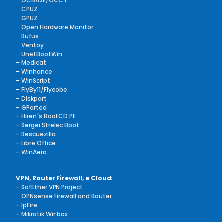
–
OCBASE/OCCT
–
CPUZ
–
GPUZ
–
Open Hardware Monitor
–
Rufus
–
Ventoy
–
UnetBootWin
–
Medicat
–
Winhance
–
WinScript
–
FlyBy11/Flyoobe
– Diskpart
– GParted
– Hiren´s BootCD PE
– Sergei Strelec Boot
– Rescuezilla
– Libre Office
– WinAero
VPN, Router Firewall, e Cloud:
– SofEther VPN Project
–
OPNsense Firewall and Router
– IpFire
– Mikrotik Winbox