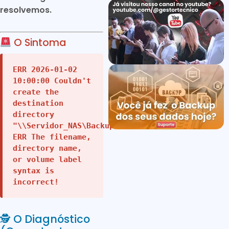
resolvemos.
O Sintoma
ERR 2026-01-02
10:00:00 Couldn't
create the
destination
directory
"\\Servidor_NAS\Backup"
ERR The filename,
directory name,
or volume label
syntax is
incorrect!
🕵️ O Diagnóstico