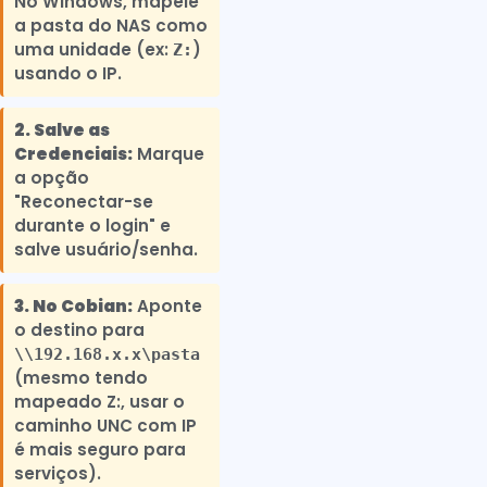
No Windows, mapeie
a pasta do NAS como
uma unidade (ex:
)
Z:
usando o IP.
2. Salve as
Credenciais:
Marque
a opção
"Reconectar-se
durante o login" e
salve usuário/senha.
3. No Cobian:
Aponte
o destino para
\\192.168.x.x\pasta
(mesmo tendo
mapeado Z:, usar o
caminho UNC com IP
é mais seguro para
serviços).