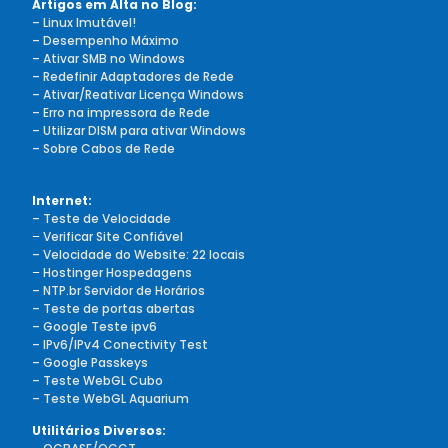
Artigos em Alta no Blog:
– Linux Imutável!
– Desempenho Máximo
– Ativar SMB no Windows
– Redefinir Adaptadores de Rede
– Ativar/Reativar Licença Windows
– Erro na impressora de Rede
– Utilizar DISM para ativar Windows
– Sobre Cabos de Rede
Internet:
– Teste de Velocidade
–
Verificar Site Confiável
– Velocidade do Website: 22 locais
–
Hostinger Hospedagens
– NTP.br Servidor de Horários
– Teste de portas abertas
– Google Teste ipv6
– IPv6/IPv4 Conectivity Test
– Google Passkeys
– Teste WebGL Cubo
– Teste WebGL Aquarium
Utilitários Diversos: