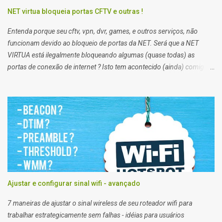
NET virtua bloqueia portas CFTV e outras !
Entenda porque seu cftv, vpn, dvr, games, e outros serviços, não
funcionam devido ao bloqueio de portas da NET. Será que a NET
VIRTUA está ilegalmente bloqueando algumas (quase todas) as
portas de conexão de internet ? Isto tem acontecido (ainda) comigo
impossibilitando alguns de meus trabalhos. Algumas vezes eu
preciso enviar arquivos para servidores de clientes via FTP, e acessar
servidores via SSH (que pessoalmente odeio), e noto que em alguns
clientes eu consigo, e em outros não. Segundo a net, no plano
residencial as portas 21 e 22, 25, 53, 80, 110, 135, 136 a 139, 443,
445, 587, e 434, são bloqueadas para usuários de planos domésticos,
de outra forma eu teria que trocar meu plano para empresarial.
Ajustar e configurar sinal wifi - avançado
7 maneiras de ajustar o sinal wireless de seu roteador wifi para
trabalhar estrategicamente sem falhas - idéias para usuários