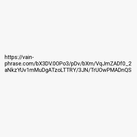
https://vain-
phrase.com/bX3DV.0OPo3/pDv/bXm/VqJmZADf0_2
aNkzYUv1mMuDgATzoLTTRY/3JN/TrUOwPMADnQS