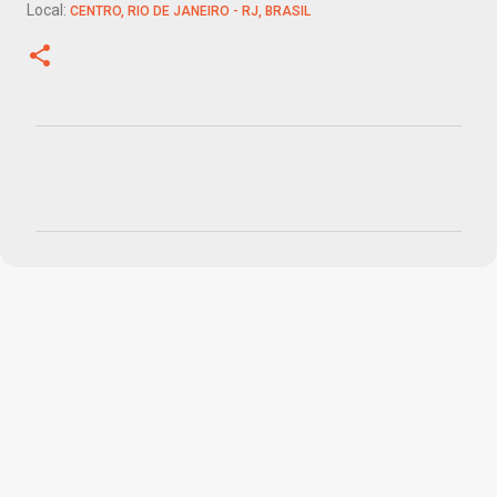
Local:
CENTRO, RIO DE JANEIRO - RJ, BRASIL
C
o
m
e
n
t
á
r
i
o