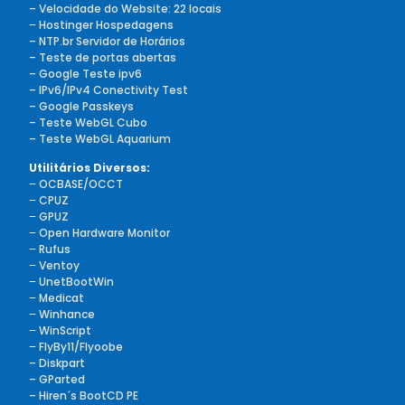
– Velocidade do Website: 22 locais
–
Hostinger Hospedagens
– NTP.br Servidor de Horários
– Teste de portas abertas
– Google Teste ipv6
– IPv6/IPv4 Conectivity Test
– Google Passkeys
– Teste WebGL Cubo
– Teste WebGL Aquarium
Utilitários Diversos:
–
OCBASE/OCCT
–
CPUZ
–
GPUZ
–
Open Hardware Monitor
–
Rufus
–
Ventoy
–
UnetBootWin
–
Medicat
–
Winhance
–
WinScript
–
FlyBy11/Flyoobe
– Diskpart
– GParted
– Hiren´s BootCD PE