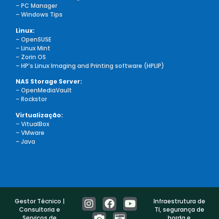
–
PC Manager
– Windows Tips
Linux:
– OpenSUSE
–
Linux Mint
– Zorin OS
– HP’s Linux Imaging and Printing software (HPLIP)
NAS Storage Server:
–
OpenMediaVault
– Rockstor
Virtualização:
–
VitualBox
–
VMware
– Java
Gestor Técnico |
Infraestrutura de
Consultoria e
TI, segurança de
Serviços de
borda e