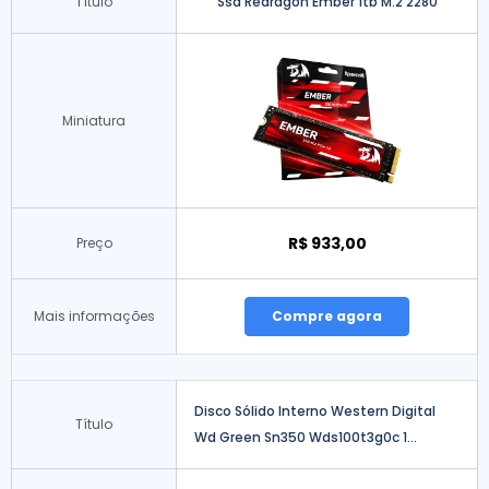
Título
Ssd Redragon Ember 1tb M.2 2280
Miniatura
R$ 933,00
Preço
Mais informações
Compre agora
Disco Sólido Interno Western Digital
Título
Wd Green Sn350 Wds100t3g0c 1...