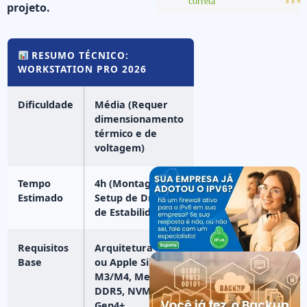
projeto.
RESUMO TÉCNICO:
WORKSTATION PRO 2026
Dificuldade
Média (Requer
dimensionamento
térmico e de
voltagem)
Tempo
4h (Montagem e
Estimado
Setup de Drivers
de Estabilidade)
Requisitos
Arquitetura x64
Base
ou Apple Silicon
M3/M4, Memória
DDR5, NVMe
Gen4+