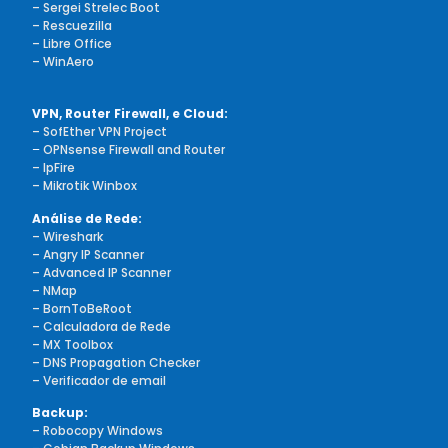
– Sergei Strelec Boot
– Rescuezilla
– Libre Office
– WinAero
VPN, Router Firewall, e Cloud:
– SofEther VPN Project
–
OPNsense Firewall and Router
– IpFire
– Mikrotik Winbox
Análise de Rede:
– Wireshark
– Angry IP Scanner
– Advanced IP Scanner
– NMap
– BornToBeRoot
– Calculadora de Rede
– MX Toolbox
– DNS Propagation Checker
– Verificador de email
Backup:
– Robocopy Windows