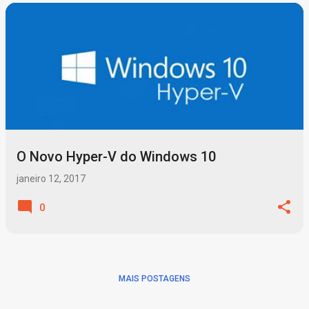
P
o
s
t
a
g
O Novo Hyper-V do Windows 10
e
n
janeiro 12, 2017
s
0
MAIS POSTAGENS