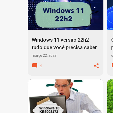
o
s
t
a
g
Windows 11 versão 22h2
e
tudo que você precisa saber
n
março 22, 2023
o
s
2
ATUALIZAÇÕES AUTOMÁTICAS
+
3