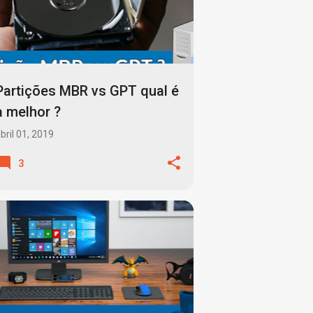
Partições MBR vs GPT qual é
a melhor ?
bril 01, 2019
3
ATUALIZAÇÕES AUTOMÁTICAS
+
7