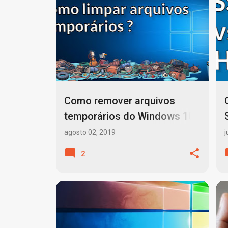
MANUTENÇÃO DE COMPUTADORES
+
3
Como remover arquivos
temporários do Windows 10
?
agosto 02, 2019
j
2
ADMINISTRADOR DE SISTEMAS
+
2