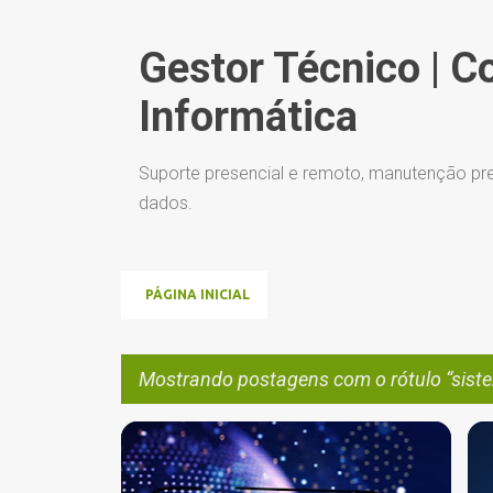
Gestor Técnico | C
Informática
Suporte presencial e remoto, manutenção pre
dados.
PÁGINA INICIAL
Mostrando postagens com o rótulo
sist
P
CIBERSEGURANÇA
+
1