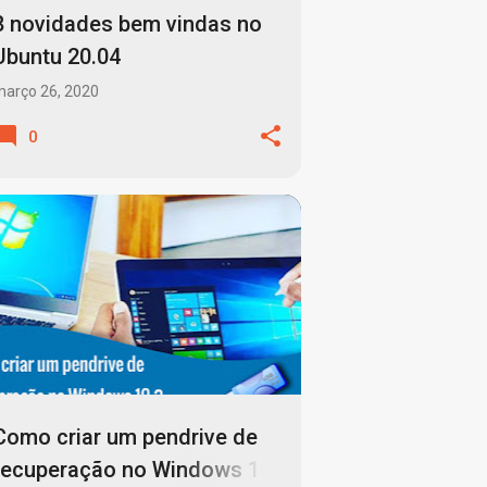
8 novidades bem vindas no
Ubuntu 20.04
arço 26, 2020
0
BACKUP
SISTEMA OPERACIONAL
WINDOWS10
WINDOWS7
+
Como criar um pendrive de
recuperação no Windows 10