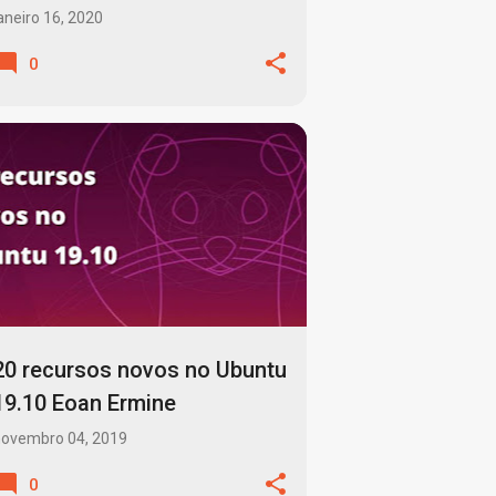
?
aneiro 16, 2020
0
LINUX
SISTEMA OPERACIONAL
SUPORTE TECNICO
UBUNTU
+
20 recursos novos no Ubuntu
19.10 Eoan Ermine
novembro 04, 2019
0