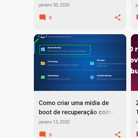
janeiro 30, 2020
j
0
AOMEI BACKUPPER PRO
BACKUP
+
1
Como criar uma mídia de
boot de recuperação com o
AOMEI
janeiro 13, 2020
0