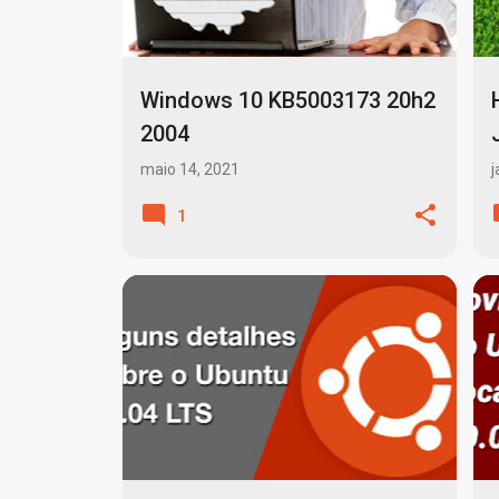
Windows 10 KB5003173 20h2
2004
maio 14, 2021
j
1
LINUX
LINUX WINE
+
3