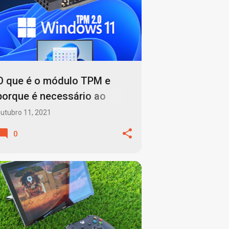
O que é o módulo TPM e
porque é necessário ao
Windows 11?
utubro 11, 2021
0
ATUALIZAÇÕES AUTOMÁTICAS
+
2