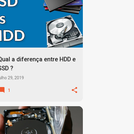
ARMAZENAMENTO HDD OU SSD
+
2
Qual a diferença entre HDD e
SSD ?
ulho 29, 2019
1
COMPARTILHAR ARQUIVOS
+
3