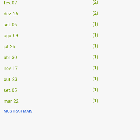
2
fev. 07
2
dez. 26
1
set. 06
1
ago. 09
1
jul. 26
1
abr. 30
1
nov. 17
1
out. 23
1
set. 05
1
mar. 22
MOSTRAR MAIS
1
mar. 21
1
mar. 20
1
mar. 03