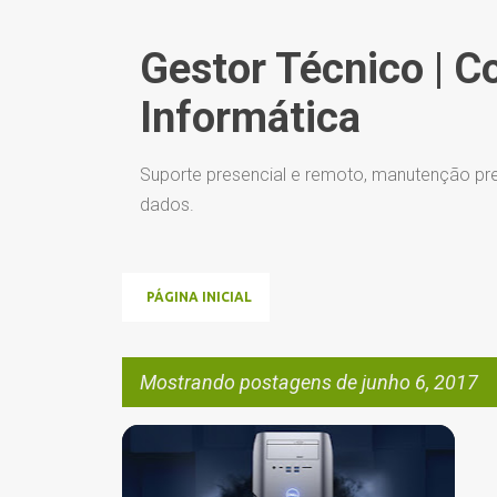
Gestor Técnico | C
Informática
Suporte presencial e remoto, manutenção pre
dados.
PÁGINA INICIAL
Mostrando postagens de junho 6, 2017
P
+
6