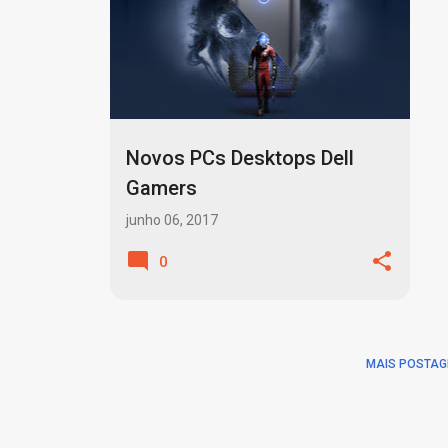
o
s
t
a
g
Novos PCs Desktops Dell
e
Gamers
n
junho 06, 2017
s
0
MAIS POSTAG