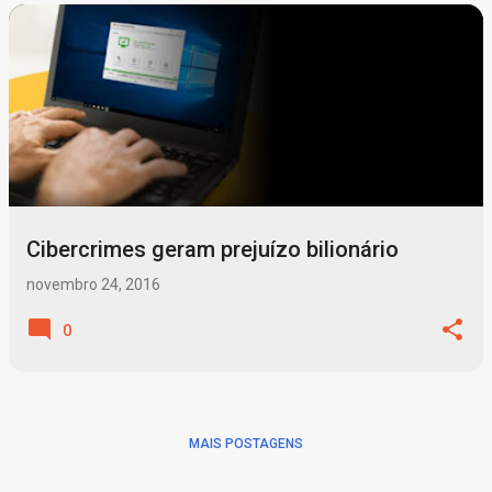
P
o
s
t
a
g
Cibercrimes geram prejuízo bilionário
e
n
novembro 24, 2016
s
0
MAIS POSTAGENS