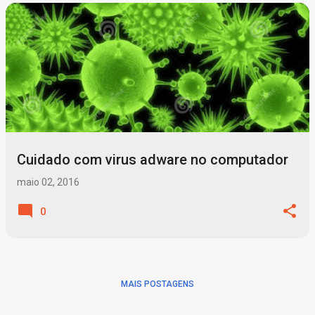
P
o
s
t
a
g
Cuidado com virus adware no computador
e
n
maio 02, 2016
s
0
MAIS POSTAGENS