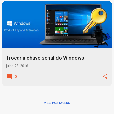
P
o
s
t
a
g
Trocar a chave serial do Windows
e
n
julho 28, 2016
s
0
MAIS POSTAGENS