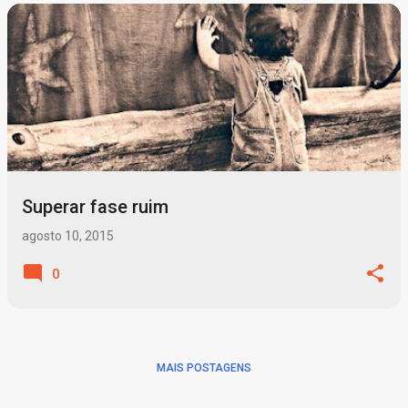
P
o
s
t
a
g
Superar fase ruim
e
n
agosto 10, 2015
s
0
MAIS POSTAGENS