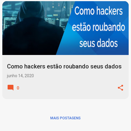
P
o
s
t
a
g
Como hackers estão roubando seus dados
e
n
junho 14, 2020
s
0
MAIS POSTAGENS